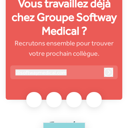
Vous travaillez déjà
chez Groupe Softway
Medical ?
Recrutons ensemble pour trouver
votre prochain collègue.
@
softwaymedical.com
softwaymedical.com
Connexi