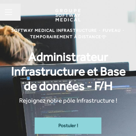
Partager la page
MENU CARRIÈRE
SOFTWAY MEDICAL INFRASTRUCTURE
·
FUVEAU
·
TEMPORAIREMENT À DISTANCE
Administrateur
Infrastructure et Base
de données - F/H
Rejoignez notre pôle Infrastructure !
Postuler !