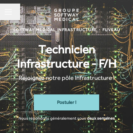
Partager la page
MENU CARRIÈRE
SOFTWAY MEDICAL INFRASTRUCTURE
·
FUVEAU
Technicien
Infrastructure - F/H
Rejoignez notre pôle Infrastructure !
Postuler !
Nous répondons généralement sous
deux semaines