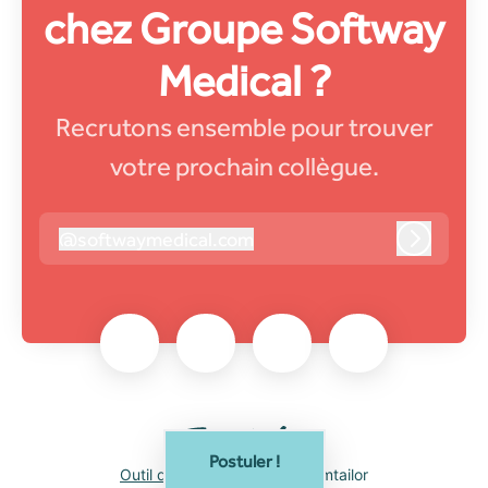
chez Groupe Softway
Medical ?
Recrutons ensemble pour trouver
votre prochain collègue.
@
softwaymedical.com
softwaymedical.com
Connexi
Postuler !
Outil de recrutement
de Teamtailor