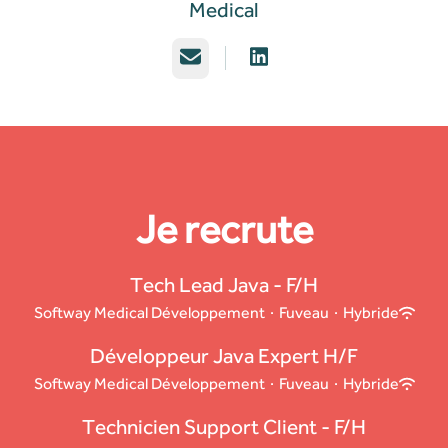
Medical
E-mail
Je recrute
Tech Lead Java - F/H
Softway Medical Développement
·
Fuveau
·
Hybride
Développeur Java Expert H/F
Softway Medical Développement
·
Fuveau
·
Hybride
Technicien Support Client - F/H