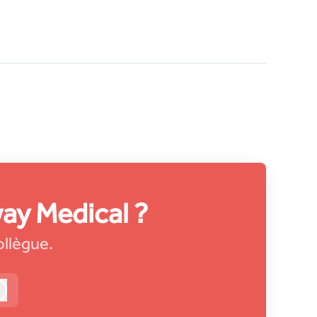
way Medical ?
ollègue.
Connexion