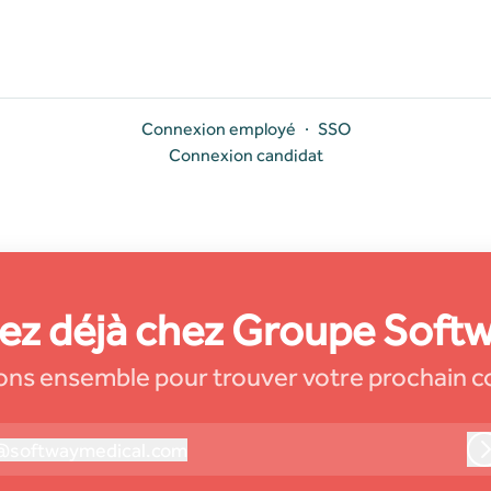
Connexion employé
·
SSO
Connexion candidat
lez déjà chez Groupe Soft
ns ensemble pour trouver votre prochain c
@
softwaymedical.com
oftwaymedical.com